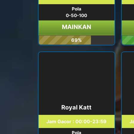
Pola
0-50-100
MAINKAN
69%
Royal Katt
Jam Gacor : 00:00-23:59
J
Pola