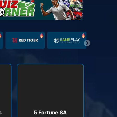
s
5 Fortune SA