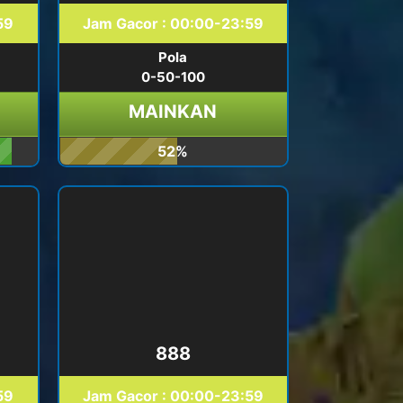
59
Jam Gacor : 00:00-23:59
Pola
0-50-100
MAINKAN
52%
888
59
Jam Gacor : 00:00-23:59