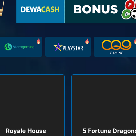
Royale House
5 Fortune Dragon