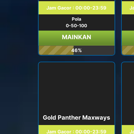
Jam Gacor : 00:00-23:59
J
Pola
0-50-100
MAINKAN
46%
Gold Panther Maxways
Jam Gacor : 00:00-23:59
J