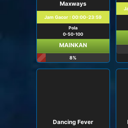
Maxways
J
Jam Gacor : 00:00-23:59
Pola
0-50-100
MAINKAN
8%
Dancing Fever