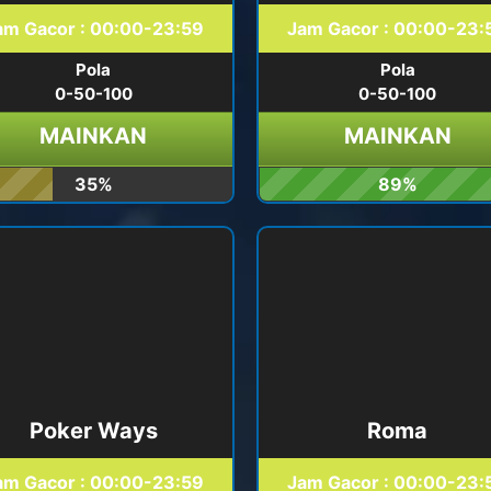
am Gacor : 00:00-23:59
Jam Gacor : 00:00-23:
Pola
Pola
0-50-100
0-50-100
MAINKAN
MAINKAN
35%
89%
Poker Ways
Roma
am Gacor : 00:00-23:59
Jam Gacor : 00:00-23: