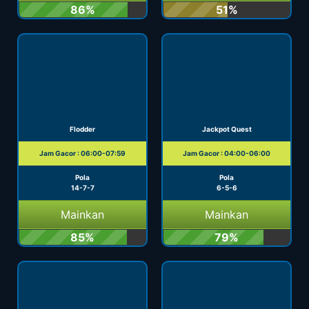
86%
51%
Flodder
Jackpot Quest
Jam Gacor : 06:00-07:59
Jam Gacor : 04:00-06:00
Pola
Pola
14-7-7
6-5-6
Mainkan
Mainkan
85%
79%