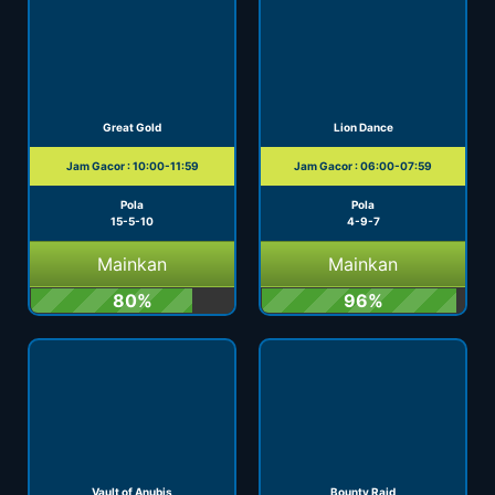
Great Gold
Lion Dance
Jam Gacor : 10:00-11:59
Jam Gacor : 06:00-07:59
Pola
Pola
15-5-10
4-9-7
Mainkan
Mainkan
80%
96%
Vault of Anubis
Bounty Raid