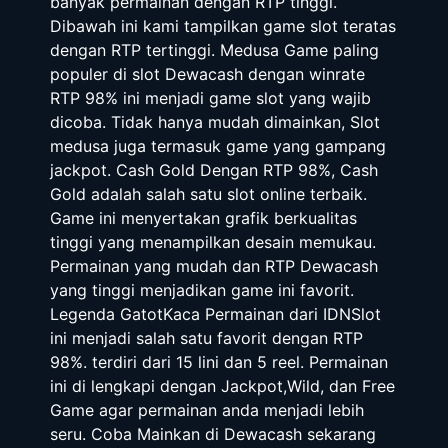
banyak permainan dengan RTP tinggi.
Dibawah ini kami tampilkan game slot teratas
dengan RTP tertinggi. Medusa Game paling
populer di slot Dewacash dengan winrate
RTP 98% ini menjadi game slot yang wajib
dicoba. Tidak hanya mudah dimainkan, Slot
medusa juga termasuk game yang gampang
jackpot. Cash Gold Dengan RTP 98%, Cash
Gold adalah salah satu slot online terbaik.
Game ini menyertakan grafik berkualitas
tinggi yang menampilkan desain memukau.
Permainan yang mudah dan RTP Dewacash
yang tinggi menjadikan game ini favorit.
Legenda GatotKaca Permainan dari IDNSlot
ini menjadi salah satu favorit dengan RTP
98%. terdiri dari 15 lini dan 5 reel. Permainan
ini di lengkapi dengan Jackpot,Wild, dan Free
Game agar permainan anda menjadi lebih
seru. Coba Mainkan di Dewacash sekarang