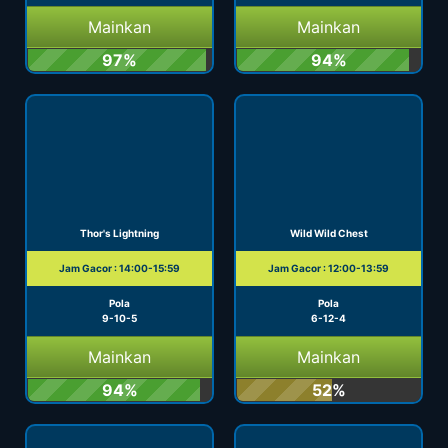
Mainkan
Mainkan
97%
94%
Thor's Lightning
Wild Wild Chest
Jam Gacor : 14:00-15:59
Jam Gacor : 12:00-13:59
Pola
Pola
9-10-5
6-12-4
Mainkan
Mainkan
94%
52%