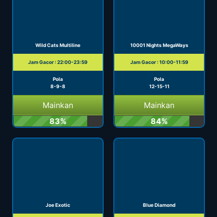
Wild Cats Multiline
10001 Nights MegaWays
Jam Gacor : 22:00-23:59
Jam Gacor : 10:00-11:59
Pola
Pola
8-9-8
12-15-11
Mainkan
Mainkan
83%
84%
Joe Exotic
Blue Diamond