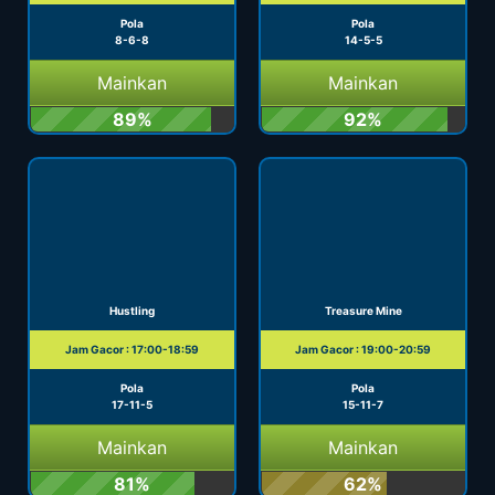
Pola
Pola
8-6-8
14-5-5
Mainkan
Mainkan
89%
92%
Hustling
Treasure Mine
Jam Gacor : 17:00-18:59
Jam Gacor : 19:00-20:59
Pola
Pola
17-11-5
15-11-7
Mainkan
Mainkan
81%
62%