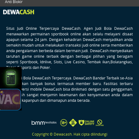
Anti Blokir
Arcade
Situs Judi Online Terpercaya
DewaCash
. Agen Judi Bola DewaCash
Promosi
menawarkan permainan sportbook online akan selalu melayani disaat
apapun selama 24 jam. Dengan kehadiran DewaCash menjadikan anda
Referral
semakin mudah untuk melakukan transaksi judi online serta memberikan
anda pengalaman berbeda dalam bermain judi. DewaCash menyediakan
taruhan game online terbaik dengan berbagai pilihan yang beragam
VIP
seperti Sportbook, Idnlive, Slots, Live Casino, Tembak ikan,Bolatangkas,
Member
Togel, E-sports dan Poker.
Lainnya
Agen Judi Bola DewaCash Terpercaya. DewaCash Bandar Terbaik se-Asia
memberikan banyak bonus termasuk member baru. Fasilitas terbaru
VERSI DESKTOP
aplikasi versi mobile DewaCash bisa dinikmati dengan satu genggaman.
DewaCash sangat menjamin keamanan dan kenyamanan anda dalam
bermain kapanpun dan dimanapun anda berada.
©
DEWACASH
Situs
Website
Bandar
Agen
Copyright © Dewacash. Hak cipta dilindungi
Taruhan