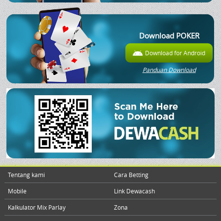
Live Casino
Download POKER
Poker
PROMO
Download for Android
Slots
Panduan Download
PROMO
IDN Live
Togel
PROMO
Elottery
Tentang kami
Cara Betting
Tangkas
Mobile
Link Dewacash
PROMO
Tembak Ikan
Kalkulator Mix Parlay
Zona