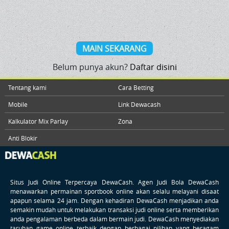
Arcade
MAIN SEKARANG
Promosi
Belum punya akun?
Daftar disini
Referral
Tentang kami
Cara Betting
VIP
Mobile
Link Dewacash
Member
Lainnya
Kalkulator Mix Parlay
Zona
Anti Blokir
VERSI DESKTOP
©
DEWACASH
Situs Judi Online Terpercaya
DewaCash
. Agen Judi Bola DewaCash
Situs
menawarkan permainan sportbook online akan selalu melayani disaat
Website
apapun selama 24 jam. Dengan kehadiran DewaCash menjadikan anda
Bandar
semakin mudah untuk melakukan transaksi judi online serta memberikan
Agen
anda pengalaman berbeda dalam bermain judi. DewaCash menyediakan
Taruhan
taruhan game online terbaik dengan berbagai pilihan yang beragam