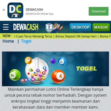
×
DEWACASH
Download
DEWACASH Mobile App
☰
DESKTOP
MASUK
NEW :
WACASH Cuan Terus Menang Terus | Bonus Deposit 5% Setiap Hari | Bonus 
DAFTAR
MASUK
Home
Togel
Beranda
Deposit
Games
PROMO
Sportbook
Mainkan permainan Lotto Online Terlengkap hanya
untuk pecinta tebak nomor berhadiah. Dengan system
PROMO
enkripsi tingkat tinggi menjamin keamanan dan
E-Sport
kerahasiaan data dari member-member kami.
PROMO